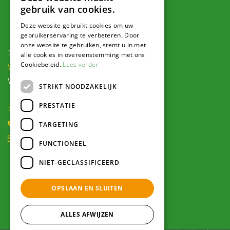
gebruik van cookies.
Contact
Deze website gebruikt cookies om uw
gebruikerservaring te verbeteren. Door
onze website te gebruiken, stemt u in met
Postadres:
alle cookies in overeenstemming met ons
Cookiebeleid.
Lees verder
Veldweg 1, 5995 PG Kessel
Voor navigatie:
STRIKT NOODZAKELIJK
PRESTATIE
Roode Eggeweg 6b, Kessel
(0) 77 462 16 30
TARGETING
winkel@hendriksplantencentrum.nl
FUNCTIONEEL
NIET-GECLASSIFICEERD
Openingstijden
OPSLAAN EN SLUITEN
Alle openingstijden >
ALLES AFWIJZEN