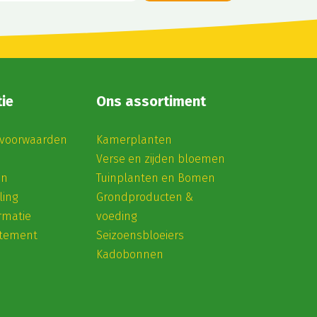
ie
Ons assortiment
voorwaarden
Kamerplanten
Verse en zijden bloemen
en
Tuinplanten en Bomen
ling
Grondproducten &
rmatie
voeding
atement
Seizoensbloeiers
Kadobonnen