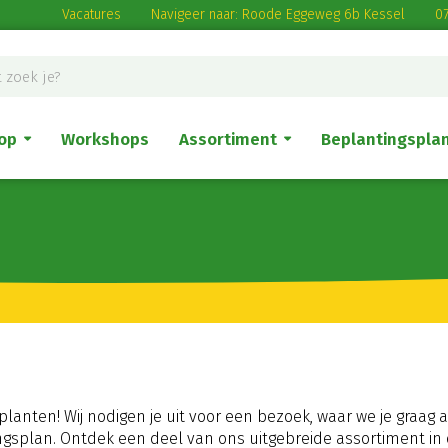
Vacatures
Navigeer naar: Roode Eggeweg 6b Kessel
07
op
Workshops
Assortiment
Beplantingspla
anten! Wij nodigen je uit voor een bezoek, waar we je graag a
splan. Ontdek een deel van ons uitgebreide assortiment in 