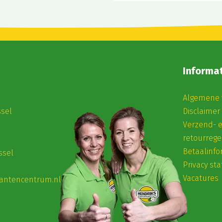
Informat
Algemene 
ssel
Disclaimer
Verzend- 
retourrege
Betaalinfo
ssel
Privacy st
Vacatures
antencentrum.nl