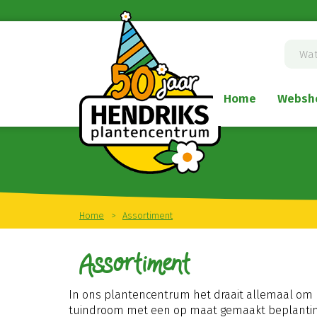
Ga
naar
content
Home
Websh
Home
>
Assortiment
Assortiment
In ons plantencentrum het draait allemaal om pl
tuindroom met een op maat gemaakt beplanting