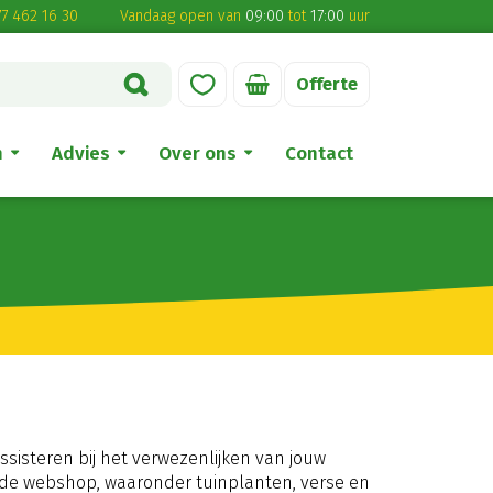
7 462 16 30
Vandaag open van
09:00
tot
17:00
uur
Offerte
n
Advies
Over ons
Contact
ssisteren bij het verwezenlijken van jouw
de webshop, waaronder tuinplanten, verse en