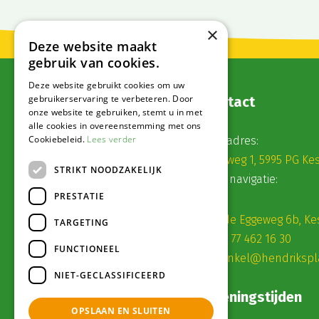
×
Deze website maakt
gebruik van cookies.
Deze website gebruikt cookies om uw
gebruikerservaring te verbeteren. Door
Contact
onze website te gebruiken, stemt u in met
alle cookies in overeenstemming met ons
Cookiebeleid.
Lees verder
Postadres:
Veldweg 1, 5995 PG Ke
STRIKT NOODZAKELIJK
Voor navigatie:
PRESTATIE
Roode Eggeweg 6b, Ke
TARGETING
(0) 77 462 16 30
FUNCTIONEEL
winkel@hendrikspl
NIET-GECLASSIFICEERD
Openingstijden
OPSLAAN EN SLUITEN