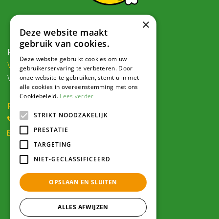
×
Contact
Deze website maakt
gebruik van cookies.
Postadres:
Deze website gebruikt cookies om uw
Veldweg 1, 5995 PG Kessel
gebruikerservaring te verbeteren. Door
onze website te gebruiken, stemt u in met
Voor navigatie:
alle cookies in overeenstemming met ons
Cookiebeleid.
Lees verder
Roode Eggeweg 6b, Kessel
STRIKT NOODZAKELIJK
(0) 77 462 16 30
PRESTATIE
winkel@hendriksplantencentrum.nl
TARGETING
Openingstijden
NIET-GECLASSIFICEERD
OPSLAAN EN SLUITEN
Alle openingstijden >
ALLES AFWIJZEN