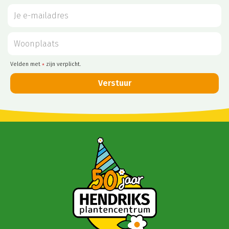
Velden met
zijn verplicht.
*