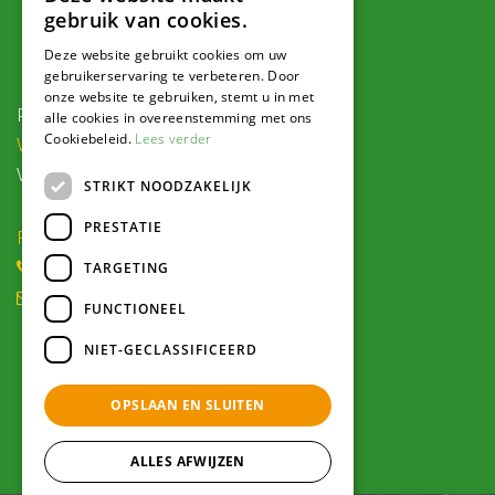
gebruik van cookies.
Contact
Deze website gebruikt cookies om uw
gebruikerservaring te verbeteren. Door
onze website te gebruiken, stemt u in met
Postadres:
alle cookies in overeenstemming met ons
Cookiebeleid.
Lees verder
Veldweg 1, 5995 PG Kessel
Voor navigatie:
STRIKT NOODZAKELIJK
PRESTATIE
Roode Eggeweg 6b, Kessel
(0) 77 462 16 30
TARGETING
winkel@hendriksplantencentrum.nl
FUNCTIONEEL
NIET-GECLASSIFICEERD
Openingstijden
OPSLAAN EN SLUITEN
Alle openingstijden >
ALLES AFWIJZEN