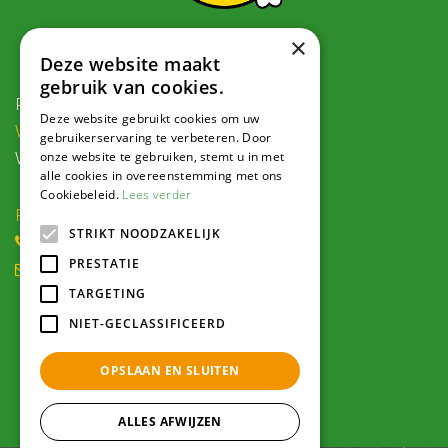
×
Contact
Deze website maakt
gebruik van cookies.
Postadres:
Deze website gebruikt cookies om uw
Veldweg 1, 5995 PG Kessel
gebruikerservaring te verbeteren. Door
onze website te gebruiken, stemt u in met
Voor navigatie:
alle cookies in overeenstemming met ons
Cookiebeleid.
Lees verder
Roode Eggeweg 6b, Kessel
STRIKT NOODZAKELIJK
(0) 77 462 16 30
PRESTATIE
winkel@hendriksplantencentrum.nl
TARGETING
Openingstijden
NIET-GECLASSIFICEERD
OPSLAAN EN SLUITEN
Alle openingstijden >
ALLES AFWIJZEN