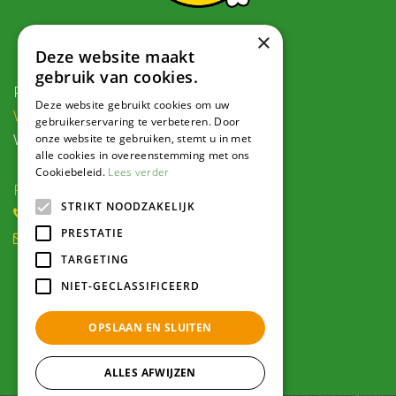
×
Contact
Deze website maakt
gebruik van cookies.
Postadres:
Deze website gebruikt cookies om uw
Veldweg 1, 5995 PG Kessel
gebruikerservaring te verbeteren. Door
onze website te gebruiken, stemt u in met
Voor navigatie:
alle cookies in overeenstemming met ons
Cookiebeleid.
Lees verder
Roode Eggeweg 6b, Kessel
STRIKT NOODZAKELIJK
(0) 77 462 16 30
PRESTATIE
winkel@hendriksplantencentrum.nl
TARGETING
Openingstijden
NIET-GECLASSIFICEERD
OPSLAAN EN SLUITEN
Alle openingstijden >
ALLES AFWIJZEN