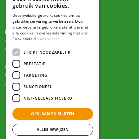
gebruik van cookies.
Contact
Deze website gebruikt cookies om uw
gebruikerservaring te verbeteren. Door
onze website te gebruiken, stemt u in met
Postadres:
alle cookies in overeenstemming met ons
Cookiebeleid.
Lees verder
Veldweg 1, 5995 PG Kessel
Voor navigatie:
STRIKT NOODZAKELIJK
PRESTATIE
Roode Eggeweg 6b, Kessel
(0) 77 462 16 30
TARGETING
winkel@hendriksplantencentrum.nl
FUNCTIONEEL
NIET-GECLASSIFICEERD
Openingstijden
OPSLAAN EN SLUITEN
Alle openingstijden >
ALLES AFWIJZEN