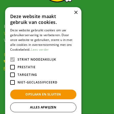
×
Contact
Deze website maakt
gebruik van cookies.
Postadres:
Deze website gebruikt cookies om uw
Veldweg 1, 5995 PG Kessel
gebruikerservaring te verbeteren. Door
onze website te gebruiken, stemt u in met
Voor navigatie:
alle cookies in overeenstemming met ons
Cookiebeleid.
Lees verder
Roode Eggeweg 6b, Kessel
STRIKT NOODZAKELIJK
(0) 77 462 16 30
PRESTATIE
winkel@hendriksplantencentrum.nl
TARGETING
Openingstijden
NIET-GECLASSIFICEERD
OPSLAAN EN SLUITEN
Alle openingstijden >
ALLES AFWIJZEN