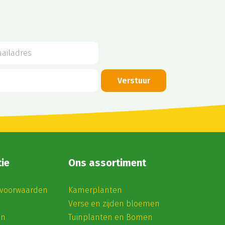
ie
Ons assortiment
voorwaarden
Kamerplanten
Verse en zijden bloemen
en
Tuinplanten en Bomen