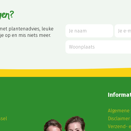
gen?
met plantenadvies, leuke
je op en mis niets meer.
Informat
Algemene 
ssel
Disclaimer
Verzend- 