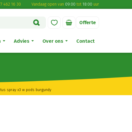
7 462 16 30
Vandaag open van
09:00
tot
18:00
uur
Offerte
n
Advies
Over ons
Contact
ptus spray x3 w pods burgundy