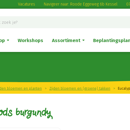
Vacatures
Navigeer naar: Roode Eggeweg 6b Kessel
07
op
Workshops
Assortiment
Beplantingspla
jden bloemen en planten
>
Zijden bloemen en (groene) takken
>
Eucaly
pods burgundy