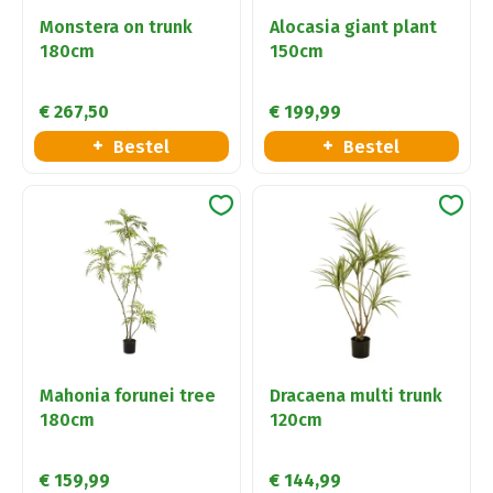
Monstera on trunk
Alocasia giant plant
180cm
150cm
€
267
,
50
€
199
,
99
Bestel
Bestel
Mahonia forunei tree
Dracaena multi trunk
180cm
120cm
€
159
,
99
€
144
,
99