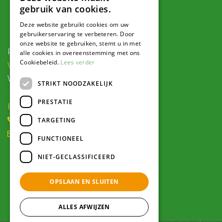
gebruik van cookies.
Contact
Deze website gebruikt cookies om uw
gebruikerservaring te verbeteren. Door
onze website te gebruiken, stemt u in met
Postadres:
alle cookies in overeenstemming met ons
Cookiebeleid.
Lees verder
Veldweg 1, 5995 PG Kessel
Voor navigatie:
STRIKT NOODZAKELIJK
PRESTATIE
Roode Eggeweg 6b, Kessel
(0) 77 462 16 30
TARGETING
winkel@hendriksplantencentrum.nl
FUNCTIONEEL
NIET-GECLASSIFICEERD
Openingstijden
OPSLAAN EN SLUITEN
Alle openingstijden >
ALLES AFWIJZEN