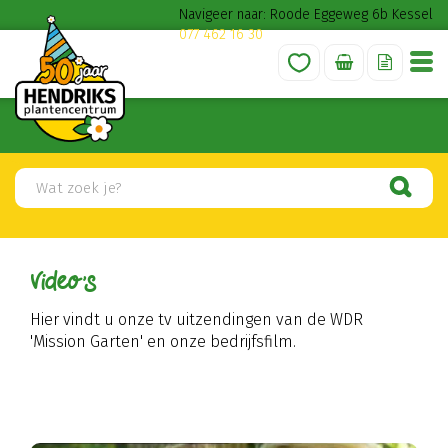
G
Navigeer naar: Roode Eggeweg 6b Kessel
a
077 462 16 30
n
a
a
r
c
o
n
t
e
n
t
Video's
Hier vindt u onze tv uitzendingen van de WDR
'Mission Garten' en onze bedrijfsfilm.