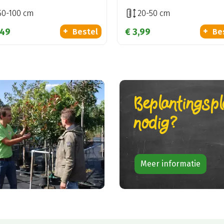
50-100 cm
20-50 cm
49
€
3
,
99
Bestel
Be
Beplantingsp
nodig?
Meer informatie