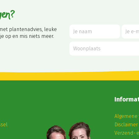
gen?
met plantenadvies, leuke
je op en mis niets meer.
Informat
Algemene 
ssel
Disclaimer
Verzend- 