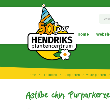
Ga
naar
content
Home
Websh
Home
>
Producten
>
Tuinplanten
>
Vaste planten
>
Astilbe chin. 'Purpurkerze