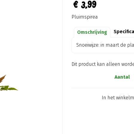
€
3
,
99
Pluimspirea
Specific
Omschrijving
Snoeiwijze: in maart de pl
Dit product kan alleen word
Aantal
In het winkel