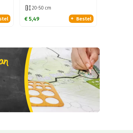
20-50 cm
€
5
,
49
stel
Bestel
lan