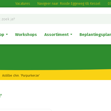
Vacatures
Navigeer naar: Roode Eggeweg 6b Kessel
07
op
Workshops
Assortiment
Beplantingspla
Astilbe chin. 'Purpurkerze'
'