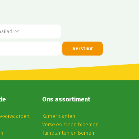
ie
Ons assortiment
voorwaarden
Kamerplanten
Verse en zijden bloemen
en
Tuinplanten en Bomen