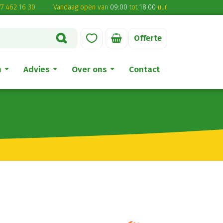
7 462 16 30
Vandaag open van
09:00
tot
18:00
uur
Offerte
n
Advies
Over ons
Contact