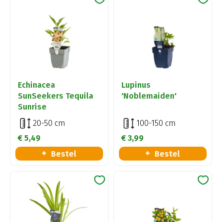
Echinacea
Lupinus
SunSeekers Tequila
'Noblemaiden'
Sunrise
20-50 cm
100-150 cm
€
5
,
49
€
3
,
99
Bestel
Bestel