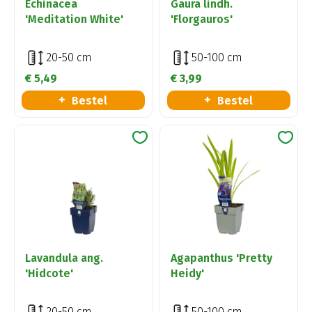
Echinacea
Gaura lindh.
'Meditation White'
'Florgauros'
20-50 cm
50-100 cm
€
5
,
49
€
3
,
99
Bestel
Bestel
Lavandula ang.
Agapanthus 'Pretty
'Hidcote'
Heidy'
20-50 cm
50-100 cm