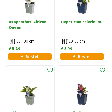
Agapanthus 'African
Hypericum calycinum
Queen'
50-100 cm
20-50 cm
€
5
,
49
€
3
,
99
Bestel
Bestel