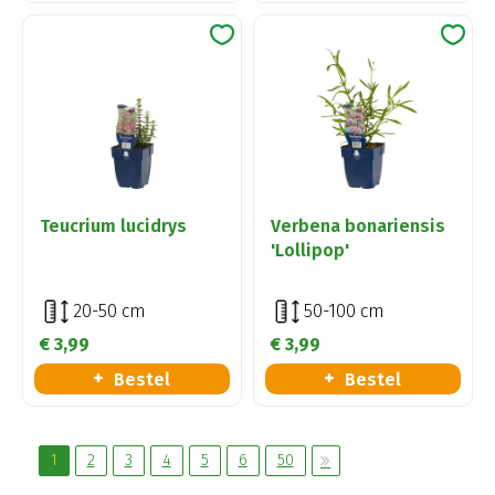
Teucrium lucidrys
Verbena bonariensis
'Lollipop'
20-50 cm
50-100 cm
€
3
,
99
€
3
,
99
Bestel
Bestel
1
2
3
4
5
6
50