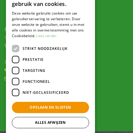
gebruik van cookies.
Contact
Deze website gebruikt cookies om uw
gebruikerservaring te verbeteren. Door
onze website te gebruiken, stemt u in met
Postadres:
alle cookies in overeenstemming met ons
Cookiebeleid.
Lees verder
Veldweg 1, 5995 PG Kessel
Voor navigatie:
STRIKT NOODZAKELIJK
PRESTATIE
Roode Eggeweg 6b, Kessel
(0) 77 462 16 30
TARGETING
winkel@hendriksplantencentrum.nl
FUNCTIONEEL
NIET-GECLASSIFICEERD
Openingstijden
OPSLAAN EN SLUITEN
Alle openingstijden >
ALLES AFWIJZEN