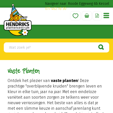
G
Navigeer naar: Roode Eggeweg 6b Kessel
a
077 462 16 30
n
a
a
r
c
o
n
t
e
n
t
Vaste Planten
Ontdek het plezier van
vaste planten
! Deze
prachtige "overblijvende kruiden" brengen leven en
kleur in elke tuin, jaar na jaar. Met een eindeloze
variëteit aan soorten zorgen ze telkens weer voor
nieuwe verrassingen. Het beste van alles is dat je
met een slimme keuze in aanschaf jarenlang kunt