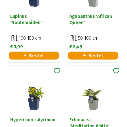
Lupinus
Agapanthus 'African
'Noblemaiden'
Queen'
100-150 cm
50-100 cm
€
3
,
99
€
5
,
49
Bestel
Bestel
Hypericum calycinum
Echinacea
'Meditation White'