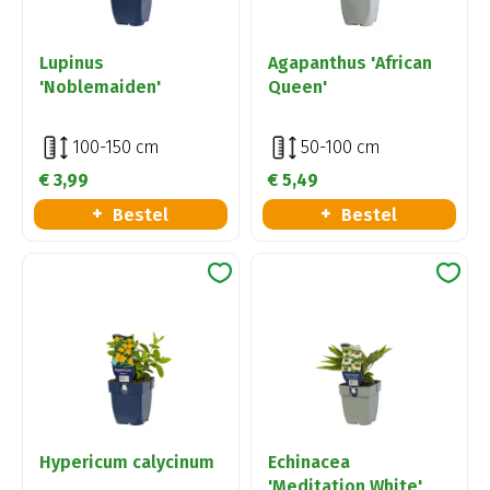
Lupinus
Agapanthus 'African
'Noblemaiden'
Queen'
100-150 cm
50-100 cm
€
3
,
99
€
5
,
49
Bestel
Bestel
Hypericum calycinum
Echinacea
'Meditation White'