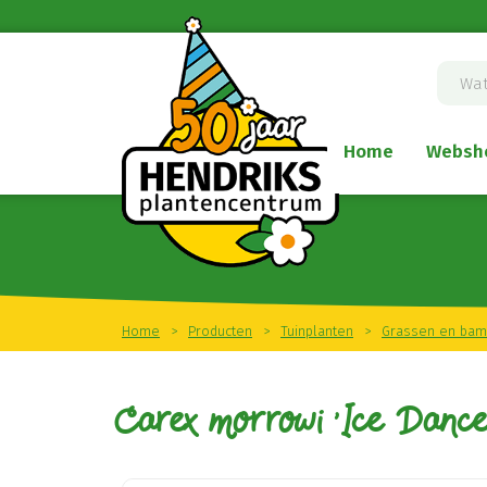
Ga
naar
content
Home
Websh
Home
>
Producten
>
Tuinplanten
>
Grassen en ba
Carex morrowi 'Ice Dance