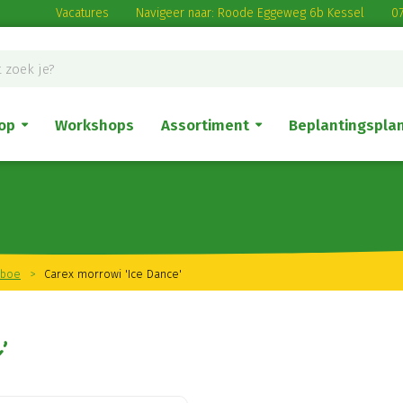
Vacatures
Navigeer naar: Roode Eggeweg 6b Kessel
07
op
Workshops
Assortiment
Beplantingspla
mboe
>
Carex morrowi 'Ice Dance'
'