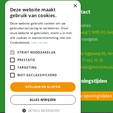
×
Deze website maakt
Contact
gebruik van cookies.
Deze website gebruikt cookies om uw
Postadres:
gebruikerservaring te verbeteren. Door
Veldweg 1, 5995 PG Ke
onze website te gebruiken, stemt u in met
alle cookies in overeenstemming met ons
Voor navigatie:
Cookiebeleid.
Lees verder
STRIKT NOODZAKELIJK
Roode Eggeweg 6b, Ke
PRESTATIE
(0) 77 462 16 30
winkel@hendrikspl
TARGETING
NIET-GECLASSIFICEERD
Openingstijden
OPSLAAN EN SLUITEN
Alle openingstijden
ALLES AFWIJZEN
DETAILS WEERGEVEN