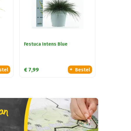
Festuca Intens Blue
€
7
,
99
stel
Bestel
lan