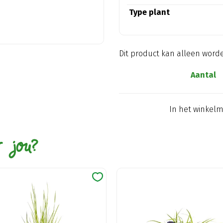
Type plant
Dit product kan alleen word
Aantal
In het winkel
r jou?