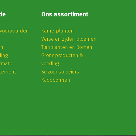
ie
Ons assortiment
voorwaarden
Kamerplanten
Verse en zijden bloemen
en
Tuinplanten en Bomen
ling
Grondproducten &
rmatie
voeding
atement
Seizoensbloeiers
Kadobonnen