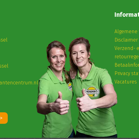
Informat
Algemene 
ssel
Disclaimer
Verzend- 
retourrege
Betaalinfo
ssel
Privacy st
Vacatures
antencentrum.nl
 >