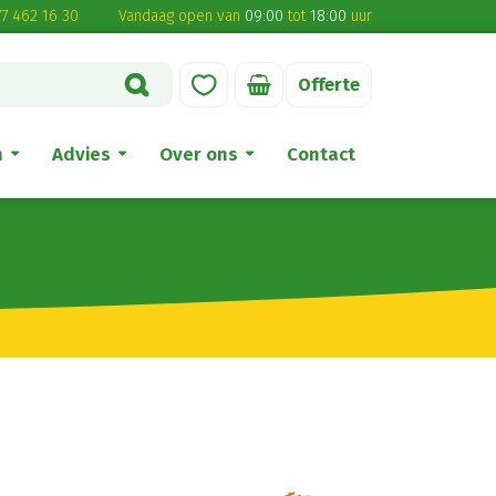
7 462 16 30
Vandaag open van
09:00
tot
18:00
uur
Offerte
n
Advies
Over ons
Contact