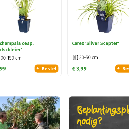
champsia cesp.
Carex 'Silver Scepter'
ldschleier'
20-50 cm
100-150 cm
99
€
3
,
99
Bestel
Be
Beplantingsp
nodig?