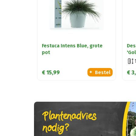
Festuca Intens Blue, grote
Des
pot
'Go
€
15
,
99
€
3
,
Bestel
Plantenadvies
nodig?