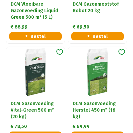
DCM Vloeibare
DCM Gazonmeststof
Gazonvoeding Liquid
Robot 20 kg
Green 500 m² (5 L)
€
88
,
99
€
69
,
50
Bestel
Bestel
DCM Gazonvoeding
DCM Gazonvoeding
Vital-Green 500 m²
Herstel 450 m² (18
(20 kg)
kg)
€
78
,
50
€
69
,
99