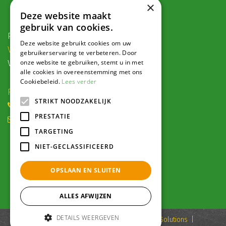
×
Contact
Deze website maakt
gebruik van cookies.
Postadres:
Deze website gebruikt cookies om uw
Veldweg 1, 5995 PG Kessel
gebruikerservaring te verbeteren. Door
onze website te gebruiken, stemt u in met
Voor navigatie:
alle cookies in overeenstemming met ons
Cookiebeleid.
Lees verder
Roode Eggeweg 6b, Kessel
STRIKT NOODZAKELIJK
(0) 77 462 16 30
PRESTATIE
winkel@hendriksplantencentrum.nl
TARGETING
Openingstijden
NIET-GECLASSIFICEERD
OPSLAAN EN SLUITEN
Alle openingstijden >
ALLES AFWIJZEN
DETAILS WEERGEVEN
© 2022 Hendriks Plantencentrum
Green Solutions