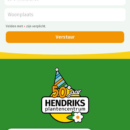
Velden met
zijn verplicht.
*