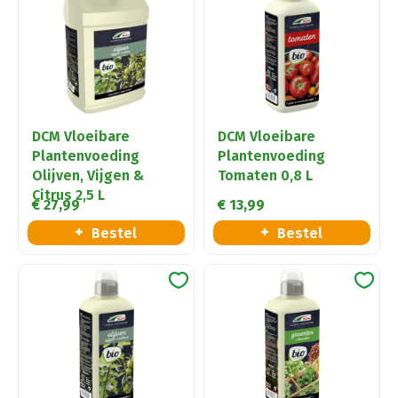
DCM Vloeibare
DCM Vloeibare
Plantenvoeding
Plantenvoeding
Olijven, Vijgen &
Tomaten 0,8 L
Citrus 2,5 L
€
27
,
99
€
13
,
99
Bestel
Bestel