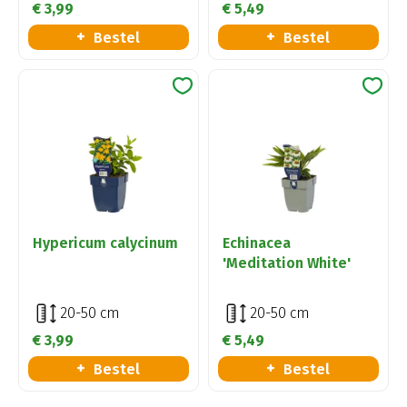
€
3
,
99
€
5
,
49
Bestel
Bestel
Hypericum calycinum
Echinacea
'Meditation White'
20-50 cm
20-50 cm
€
3
,
99
€
5
,
49
Bestel
Bestel