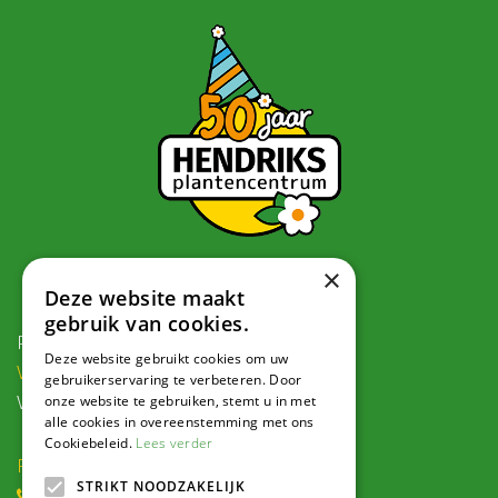
×
Contact
Deze website maakt
gebruik van cookies.
Postadres:
Deze website gebruikt cookies om uw
Veldweg 1, 5995 PG Kessel
gebruikerservaring te verbeteren. Door
onze website te gebruiken, stemt u in met
Voor navigatie:
alle cookies in overeenstemming met ons
Cookiebeleid.
Lees verder
Roode Eggeweg 6b, Kessel
STRIKT NOODZAKELIJK
(0) 77 462 16 30