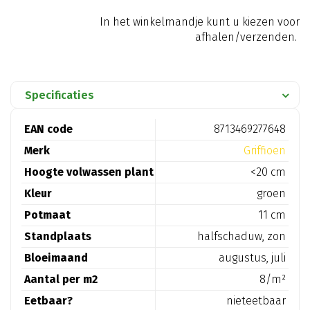
In het winkelmandje kunt u kiezen voor
afhalen/verzenden.
Specificaties
EAN code
8713469277648
Merk
Griffioen
Hoogte volwassen plant
<20 cm
Kleur
groen
Potmaat
11 cm
Standplaats
halfschaduw, zon
Bloeimaand
augustus, juli
Aantal per m2
8/m²
Eetbaar?
nieteetbaar