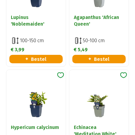
Lupinus
Agapanthus 'African
'Noblemaiden'
Queen'
100-150 cm
50-100 cm
€
3
,
99
€
5
,
49
Bestel
Bestel
Hypericum calycinum
Echinacea
'Meditation White'