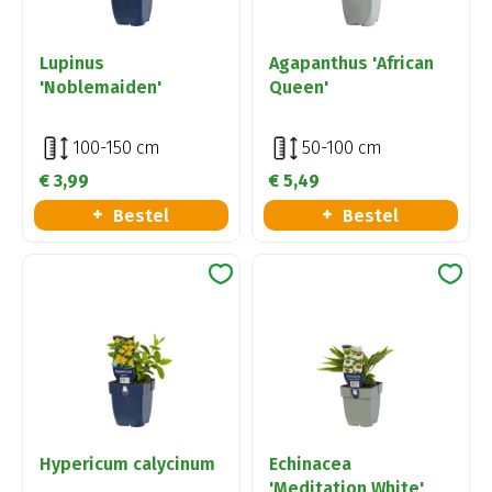
Lupinus
Agapanthus 'African
'Noblemaiden'
Queen'
100-150 cm
50-100 cm
€
3
,
99
€
5
,
49
Bestel
Bestel
Hypericum calycinum
Echinacea
'Meditation White'