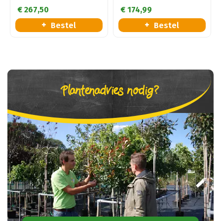
€
267
,
50
€
174
,
99
Bestel
Bestel
Plantenadvies nodig?