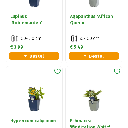
Lupinus
Agapanthus 'African
'Noblemaiden'
Queen'
100-150 cm
50-100 cm
€
3
,
99
€
5
,
49
Bestel
Bestel
Hypericum calycinum
Echinacea
'Meditation White'