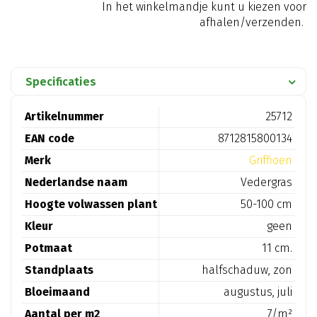
In het winkelmandje kunt u kiezen voor
afhalen/verzenden.
Specificaties
Artikelnummer
25712
EAN code
8712815800134
Merk
Griffioen
Nederlandse naam
Vedergras
Hoogte volwassen plant
50-100 cm
Kleur
geen
Potmaat
11 cm.
Standplaats
halfschaduw, zon
Bloeimaand
augustus, juli
Aantal per m2
7/m²