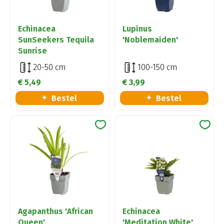
Echinacea
Lupinus
SunSeekers Tequila
'Noblemaiden'
Sunrise
20-50 cm
100-150 cm
€
5
,
49
€
3
,
99
Bestel
Bestel
Agapanthus 'African
Echinacea
Queen'
'Meditation White'