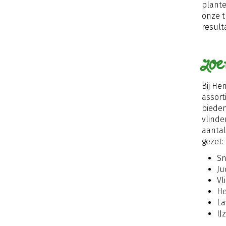
plante
onze t
result
Zoe
Bij He
assort
bieden
vlinde
aantal 
gezet:
Sn
Ju
Vl
He
La
IJ