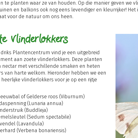
n te planten waar ze van houden. Op die manier geven we vli
uinen en balkons ook nog eens levendiger en kleurrijker! Het 
aat voor de natuur om ons heen.
te Vlinderlokkers
ndriks Plantencentrum vind je een uitgebreid
iment aan zoete vlinderlokkers. Deze planten
 nectar met verschillende smaken en heten
rs van harte welkom. Hieronder hebben we een
heerlijke vlinderlokkers voor je op een rijtje
eeuwbal of Gelderse roos (Viburnum)
daspenning (Lunaria annua)
inderstruik (Buddleja)
melsleutel (Sedum spectabile)
vendel (Lavandula)
zerhard (Verbena bonariensis)