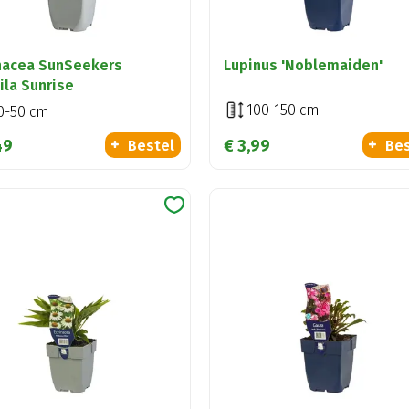
nacea SunSeekers
Lupinus 'Noblemaiden'
ila Sunrise
100-150 cm
0-50 cm
49
€
3
,
99
Bestel
Bes