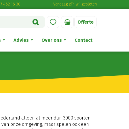
7 462 16 30
Vandaag zijn wij gesloten
Offerte
n
Advies
Over ons
Contact
t Nederland alleen al meer dan 3000 soorten
eid van onze omgeving, maar spelen ook een