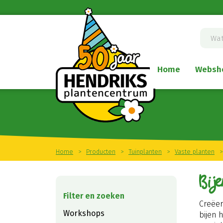
Ga
naar
content
Home
Websh
Home
>
Producten
>
Tuinplanten
>
Vaste planten
>
Bij
Creëe
Workshops
bijen 