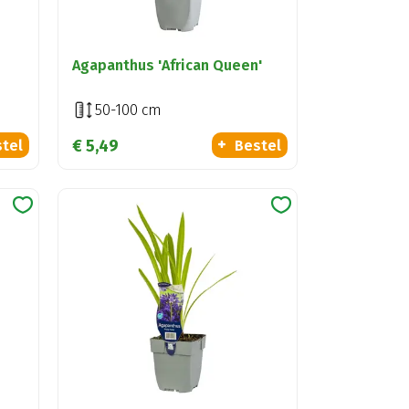
Agapanthus 'African Queen'
50-100 cm
€
5
,
49
tel
Bestel