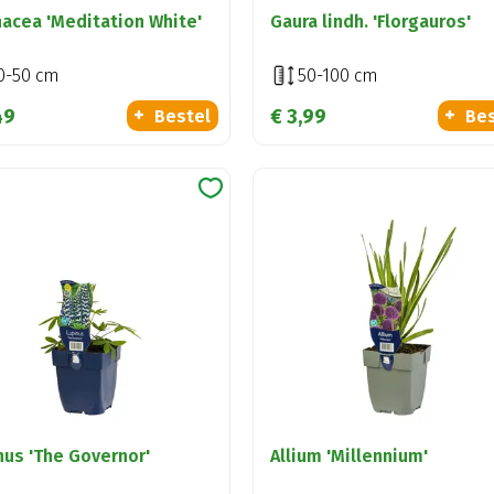
nacea 'Meditation White'
Gaura lindh. 'Florgauros'
0-50 cm
50-100 cm
49
€
3
,
99
Bestel
Bes
nus 'The Governor'
Allium 'Millennium'