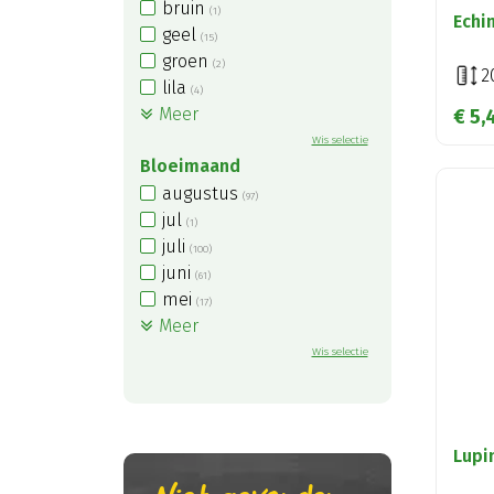
bruin
(1)
Echi
geel
(15)
groen
(2)
2
lila
(4)
Meer
€
5
,
Wis selectie
Bloeimaand
augustus
(97)
jul
(1)
juli
(100)
juni
(61)
mei
(17)
Meer
Wis selectie
Lupi