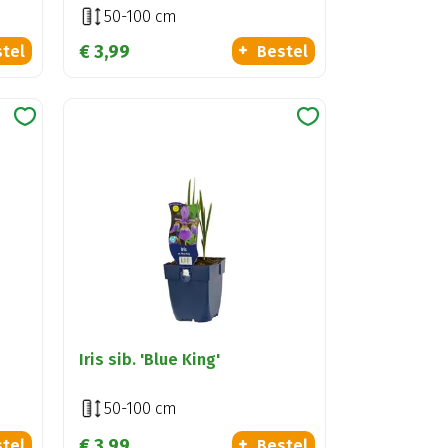
50-100 cm
€
3
,
99
tel
Bestel
Iris sib. 'Blue King'
50-100 cm
€
3
,
99
tel
Bestel