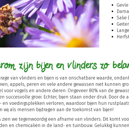
Gevle
Damas
Salie 
Geite
Lange 
Herfs
rom zijn bijen en vlinders zo bela
drage van vlinders en bijen is van onschatbare waarde, ondan
ien, appels, peren en vele andere gewassen niet kunnen gr
l voor vogels en andere dieren. Ongeveer 80% van de gewasse
en succesvolle groei. Echter, bijen staan onder druk. Door d
- en voedingsplekken verloren, waardoor bijen hun rustplaatse
 wij als mensen bijdragen aan de toekomst van bijen!
 zien we tegenwoordig een afname van vlinders. Dit komt voo
iden en chemicaliën in de land- en tuinbouw. Gelukkig kunn