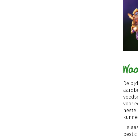
Waa
De bij
aardbe
voedse
voor e
nestel
kunnen
Helaas
pestic