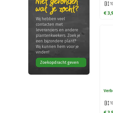
Niet gevonden
1
wat je zocht?
€
3
,
Wij hebben veel
contacten met
leveranciers en andere
plantenkwekers. Zoek je
een bijzondere plant?
Wij kunnen hem voor je
vinden!
Zoekopdracht geven
Verb
1
€
3
,