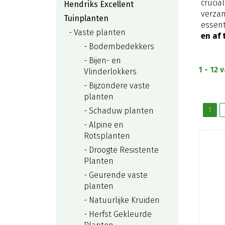
crucia
Hendriks Excellent
verzam
Tuinplanten
essent
Vaste planten
en af 
Bodembedekkers
Bijen- en
1 - 12 
Vlinderlokkers
Bijzondere vaste
planten
1
Schaduw planten
Alpine en
Rotsplanten
Droogte Resistente
Planten
Geurende vaste
planten
Natuurlijke Kruiden
Herfst Gekleurde