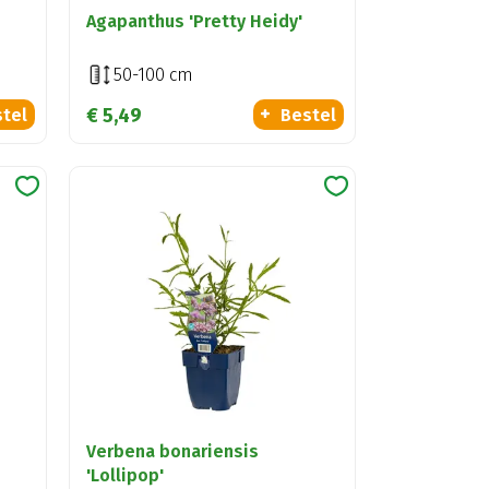
Agapanthus 'Pretty Heidy'
50-100 cm
€
5
,
49
tel
Bestel
Verbena bonariensis
'Lollipop'