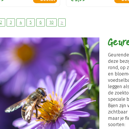
2
3
4
5
6
10
Geure
Geurende 
deze bezi
rond, op 
en bloeme
voedselba
leggen al
de zoekto
speciale 
Bijen zij
zichtbaar 
maar je fl
soorten: