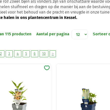
le rol! Zowel bijen als vlinders zijn van onschatbare waarde vo
elen stuifmeel en dragen op die manier bij aan de bestuivin
ieel voor het behoud van de pracht en vreugde in onze tuine
te halen in ons plantencentrum in Kessel.
van 115 producten
Aantal per pagina
Sorteer 
2
3
4
5
6
10