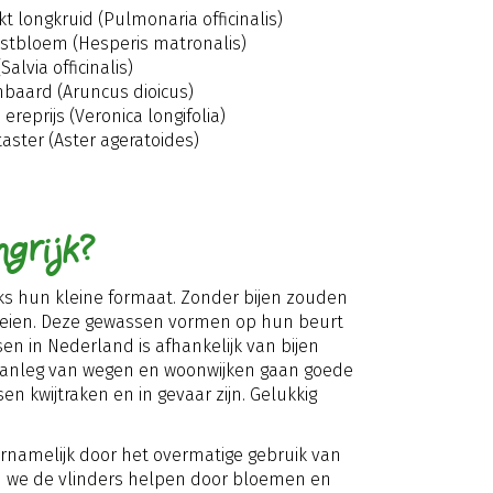
kt longkruid (Pulmonaria officinalis)
tbloem (Hesperis matronalis)
(Salvia officinalis)
nbaard (Aruncus dioicus)
ereprijs (Veronica longifolia)
taster (Aster ageratoides)
ngrijk?
ks hun kleine formaat. Zonder bijen zouden
oeien. Deze gewassen vormen op hun beurt
n in Nederland is afhankelijk van bijen
e aanleg van wegen en woonwijken gaan goede
n kwijtraken en in gevaar zijn. Gelukkig
rnamelijk door het overmatige gebruik van
en we de vlinders helpen door bloemen en