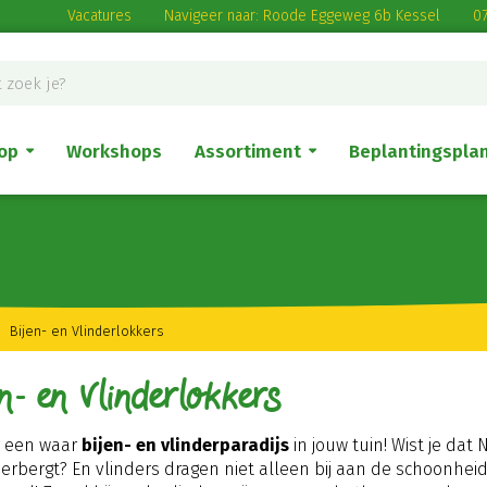
Vacatures
Navigeer naar: Roode Eggeweg 6b Kessel
07
op
Workshops
Assortiment
Beplantingspla
Bijen- en Vlinderlokkers
en- en Vlinderlokkers
r een waar
bijen- en vlinderparadijs
in jouw tuin! Wist je da
herbergt? En vlinders dragen niet alleen bij aan de schoonh