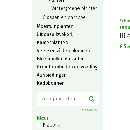
Planten
Wintergroene planten
Grassen en bamboe
Echi
Moestuinplanten
Tequ
Uit onze kwekerij
2
Kamerplanten
€
5
,
Verse en zijden bloemen
Bloembollen en zaden
Grondproducten en voeding
Aanbiedingen
Kadobonnen
Wis selectie
Kleur
Blauw
(19)