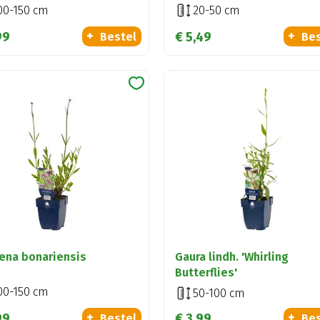
00-150 cm
20-50 cm
99
€
5
,
49
Bestel
Bes
ena bonariensis
Gaura lindh. 'Whirling
Butterflies'
00-150 cm
50-100 cm
99
€
3
,
99
Bestel
Bes