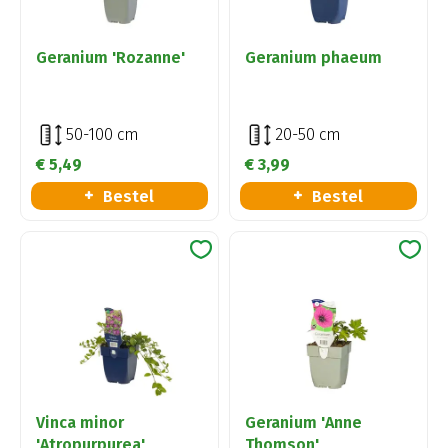
Geranium 'Rozanne'
Geranium phaeum
50-100 cm
20-50 cm
€
5
,
49
€
3
,
99
Bestel
Bestel
Vinca minor
Geranium 'Anne
'Atropurpurea'
Thomson'