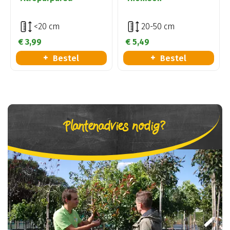
<20 cm
20-50 cm
€
3
,
99
€
5
,
49
Bestel
Bestel
Plantenadvies nodig?