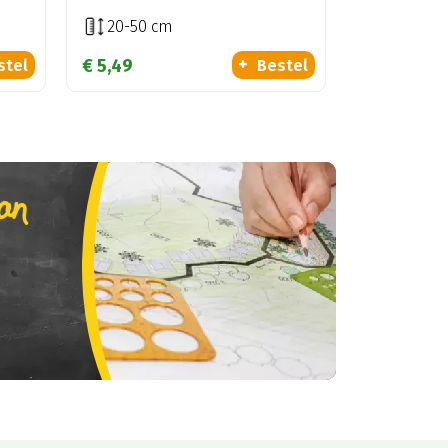
20-50 cm
€
5
,
49
stel
Bestel
lan