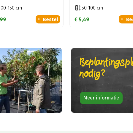
100-150 cm
50-100 cm
99
€
5
,
49
Bestel
Be
Beplantingsp
nodig?
Meer informatie