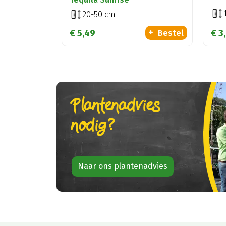
20-50 cm
€
5
,
49
€
3
,
Bestel
Plantenadvies
nodig?
Naar ons plantenadvies