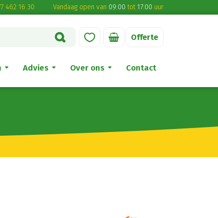
7 462 16 30
Vandaag open van
09:00
tot
17:00
uur
Offerte
n
Advies
Over ons
Contact