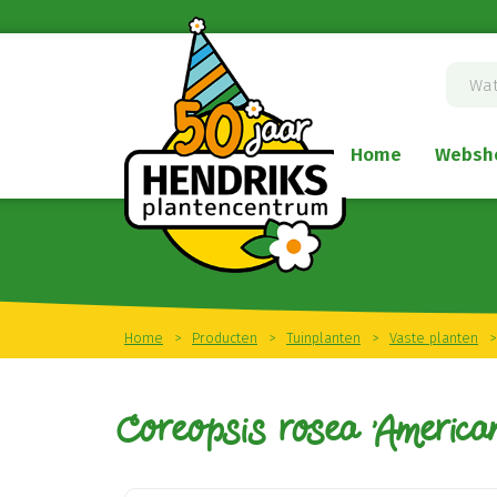
Ga
naar
content
Home
Websh
Home
>
Producten
>
Tuinplanten
>
Vaste planten
>
Coreopsis rosea 'Americ