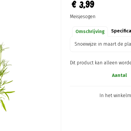
€
3
,
99
Meisjesogen
Specific
Omschrijving
Snoeiwijze: in maart de pl
Dit product kan alleen word
Aantal
In het winkel