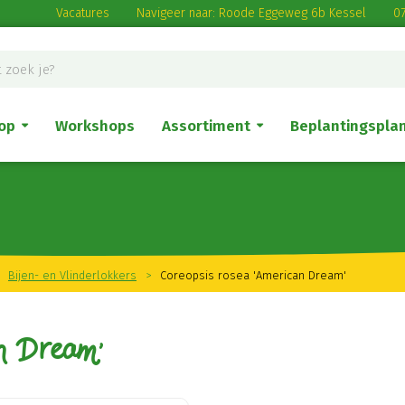
Vacatures
Navigeer naar: Roode Eggeweg 6b Kessel
07
op
Workshops
Assortiment
Beplantingspla
Bijen- en Vlinderlokkers
>
Coreopsis rosea 'American Dream'
an Dream'