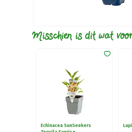
Misschien is dit wat voo
Echinacea SunSeekers
Lup
Tequila Sunrise