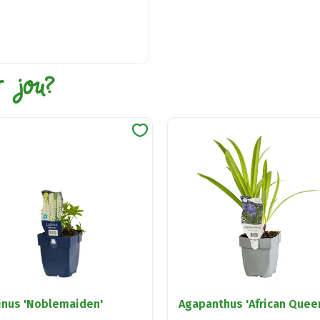
r jou?
inus 'Noblemaiden'
Agapanthus 'African Quee