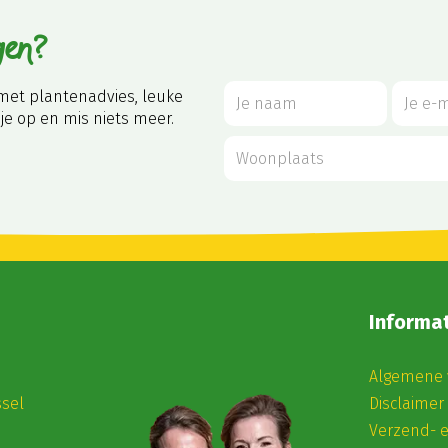
gen?
met plantenadvies, leuke
je op en mis niets meer.
Informat
Algemene 
ssel
Disclaimer
Verzend- 