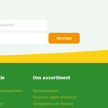
ie
Ons assortiment
voorwaarden
Kamerplanten
Verse en zijden bloemen
en
Tuinplanten en Bomen