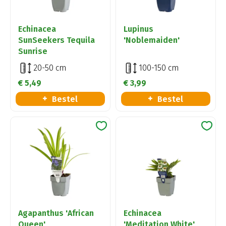
Echinacea
Lupinus
SunSeekers Tequila
'Noblemaiden'
Sunrise
20-50 cm
100-150 cm
€
5
,
49
€
3
,
99
Bestel
Bestel
Agapanthus 'African
Echinacea
Queen'
'Meditation White'