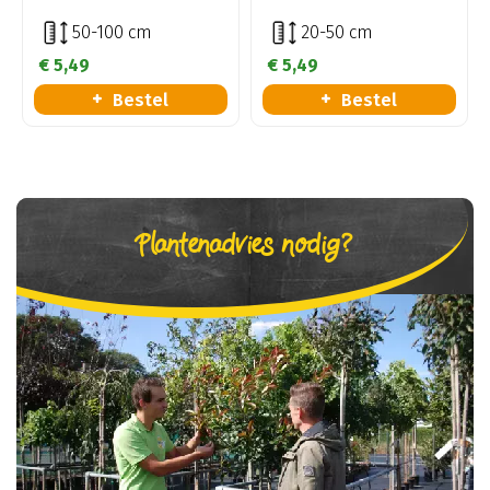
50-100 cm
20-50 cm
€
5
,
49
€
5
,
49
Bestel
Bestel
Plantenadvies nodig?