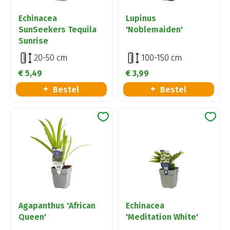
Echinacea
Lupinus
SunSeekers Tequila
'Noblemaiden'
Sunrise
20-50 cm
100-150 cm
€
5
,
49
€
3
,
99
Bestel
Bestel
Agapanthus 'African
Echinacea
Queen'
'Meditation White'