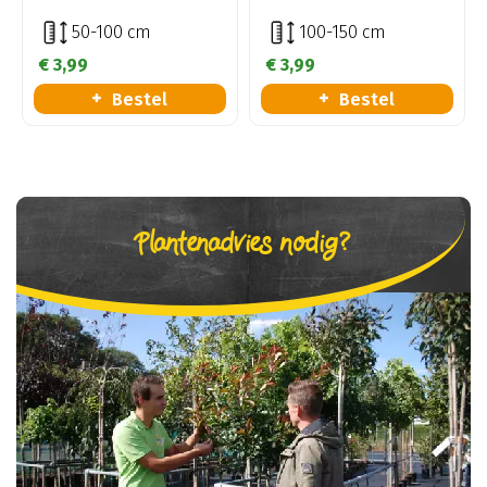
50-100 cm
100-150 cm
€
3
,
99
€
3
,
99
Bestel
Bestel
Plantenadvies nodig?