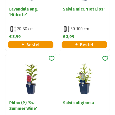
Lavandula ang.
Salvia micr. 'Hot Lips'
'Hidcote'
20-50 cm
50-100 cm
€
3
,
99
€
3
,
99
Bestel
Bestel
Phlox (P) 'Sw.
Salvia uliginosa
Summer Wine'