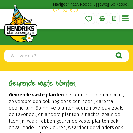
G
Navigeer naar: Roode Eggeweg 6b Kessel
a
077 462 16 30
n
a
a
r
c
o
n
t
e
n
t
Geurende vaste planten
Geurende vaste planten
zien er niet alleen mooi uit,
ze verspreiden ook nog eens een heerlijk aroma
door je tuin. Sommige planten geuren overdag, zoals
de Lavendel, en andere planten 's nachts, zoals de
Jasmijn. Vaak hebben geurende vaste planten ook
opvallende, lichte kleuren, waardoor de vlinders ook