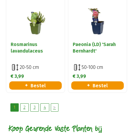
Rosmarinus
Paeonia (LD) 'Sarah
lavandulaceus
Bernhardt'
20-50 cm
50-100 cm
€
3
,
99
€
3
,
99
Bestel
Bestel
1
2
3
4
Koop Geurende Vaste Planten bij