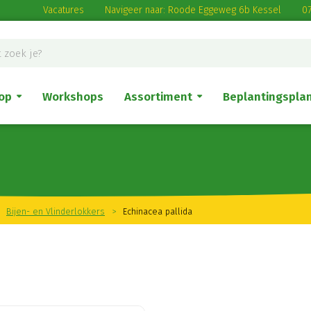
Vacatures
Navigeer naar: Roode Eggeweg 6b Kessel
07
op
Workshops
Assortiment
Beplantingspla
Bijen- en Vlinderlokkers
>
Echinacea pallida