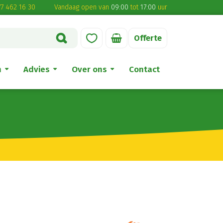
7 462 16 30
Vandaag open van
09:00
tot
17:00
uur
Offerte
n
Advies
Over ons
Contact