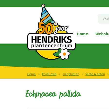
Ga
naar
content
Home
Websh
Home
>
Producten
>
Tuinplanten
>
Vaste planten
>
Echinacea pallida