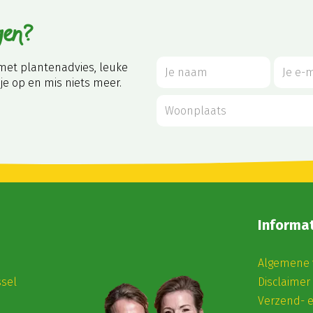
gen?
met plantenadvies, leuke
je op en mis niets meer.
Informat
Algemene 
ssel
Disclaimer
Verzend- 