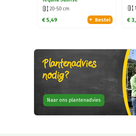
20-50 cm
€
5
,
49
€
3
,
Bestel
Plantenadvies
nodig?
Naar ons plantenadvies