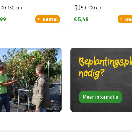
100-150 cm
50-100 cm
99
€
5
,
49
Bestel
Be
Beplantingsp
nodig?
Meer informatie