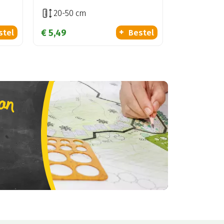
20-50 cm
€
5
,
49
stel
Bestel
lan