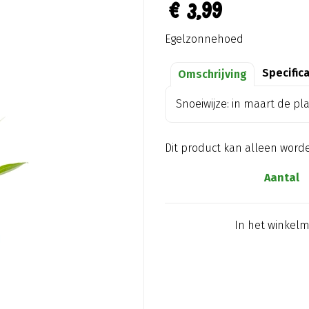
€
3
,
99
Egelzonnehoed
Specific
Omschrijving
Snoeiwijze: in maart de pl
Dit product kan alleen word
Aantal
In het winkel