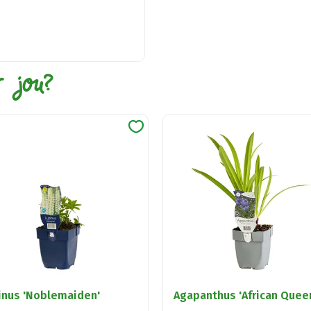
r jou?
inus 'Noblemaiden'
Agapanthus 'African Quee