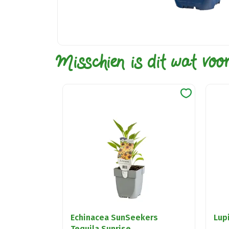
Misschien is dit wat voo
Echinacea SunSeekers
Lup
Tequila Sunrise