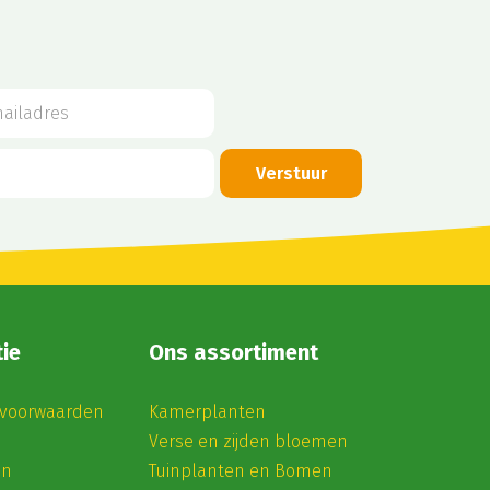
ie
Ons assortiment
voorwaarden
Kamerplanten
Verse en zijden bloemen
en
Tuinplanten en Bomen