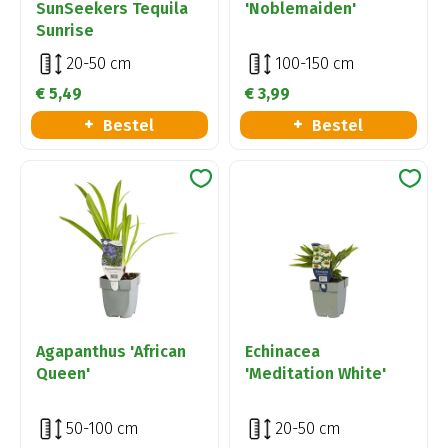
SunSeekers Tequila
'Noblemaiden'
Sunrise
20-50 cm
100-150 cm
€
5
,
49
€
3
,
99
Bestel
Bestel
Agapanthus 'African
Echinacea
Queen'
'Meditation White'
50-100 cm
20-50 cm