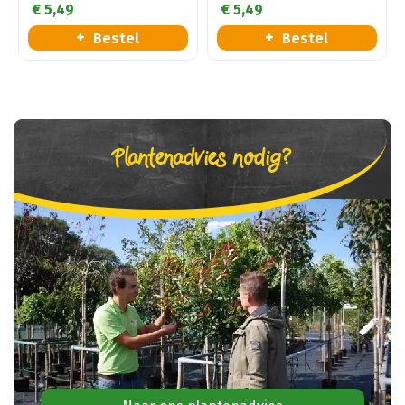
€
5
,
49
€
5
,
49
Bestel
Bestel
Plantenadvies nodig?