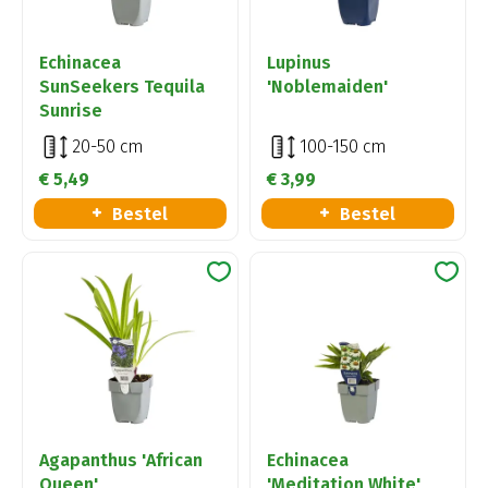
Echinacea
Lupinus
SunSeekers Tequila
'Noblemaiden'
Sunrise
20-50 cm
100-150 cm
€
5
,
49
€
3
,
99
Bestel
Bestel
Agapanthus 'African
Echinacea
Queen'
'Meditation White'