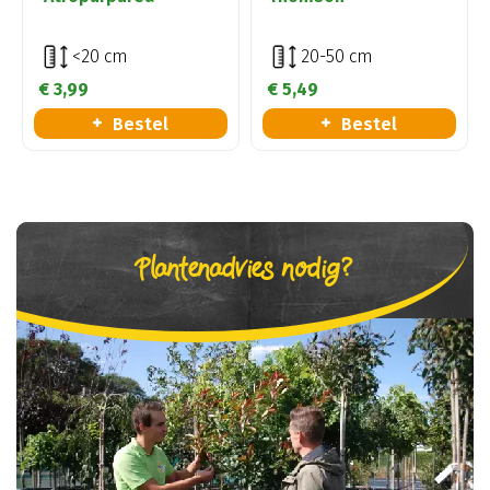
<20 cm
20-50 cm
€
3
,
99
€
5
,
49
Bestel
Bestel
Plantenadvies nodig?