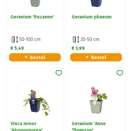
Geranium 'Rozanne'
Geranium phaeum
50-100 cm
20-50 cm
€
5
,
49
€
3
,
99
Bestel
Bestel
Vinca minor
Geranium 'Anne
'Atropurpurea'
Thomson'