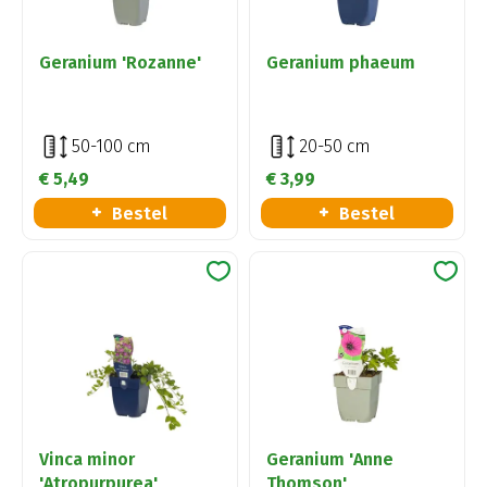
Geranium 'Rozanne'
Geranium phaeum
50-100 cm
20-50 cm
€
5
,
49
€
3
,
99
Bestel
Bestel
Vinca minor
Geranium 'Anne
'Atropurpurea'
Thomson'