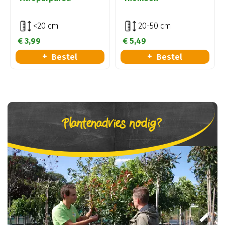
<20 cm
20-50 cm
€
3
,
99
€
5
,
49
Bestel
Bestel
Plantenadvies nodig?