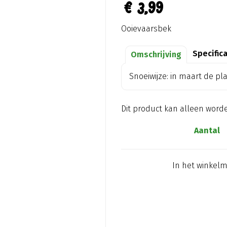
€
3
,
99
Ooievaarsbek
Specific
Omschrijving
Snoeiwijze: in maart de pl
Dit product kan alleen word
Aantal
In het winkel