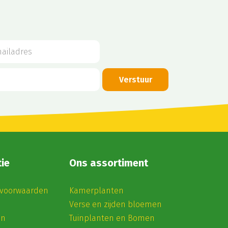
ie
Ons assortiment
voorwaarden
Kamerplanten
Verse en zijden bloemen
en
Tuinplanten en Bomen