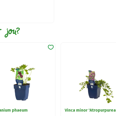
r jou?
anium phaeum
Vinca minor 'Atropurpurea