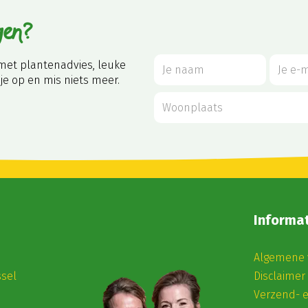
gen?
met plantenadvies, leuke
je op en mis niets meer.
Informat
Algemene 
ssel
Disclaimer
Verzend- 