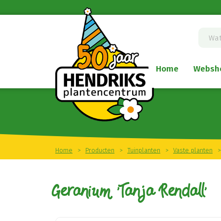
Ga
naar
content
Home
Websh
Home
>
Producten
>
Tuinplanten
>
Vaste planten
>
Geranium 'Tanja Rendall'