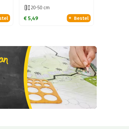
20-50 cm
€
5
,
49
stel
Bestel
lan