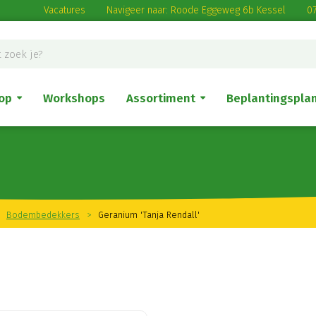
Vacatures
Navigeer naar: Roode Eggeweg 6b Kessel
07
op
Workshops
Assortiment
Beplantingspla
Bodembedekkers
>
Geranium 'Tanja Rendall'