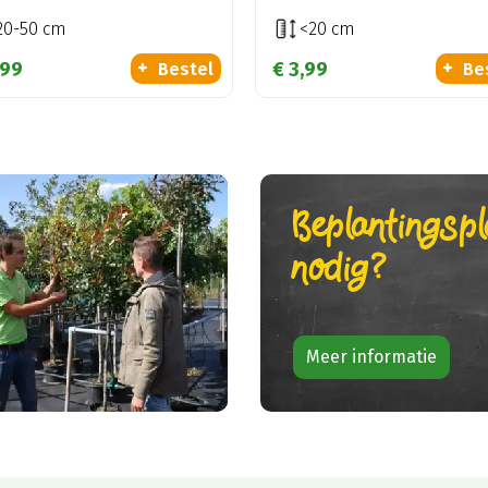
20-50 cm
<20 cm
99
€
3
,
99
Bestel
Be
Beplantingsp
nodig?
Meer informatie