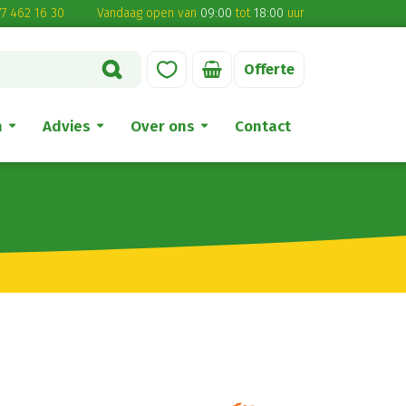
7 462 16 30
Vandaag open van
09:00
tot
18:00
uur
Offerte
n
Advies
Over ons
Contact