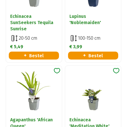
Echinacea
Lupinus
SunSeekers Tequila
'Noblemaiden'
Sunrise
20-50 cm
100-150 cm
€
5
,
49
€
3
,
99
Bestel
Bestel
Agapanthus 'African
Echinacea
Queen'
'Meditation White'