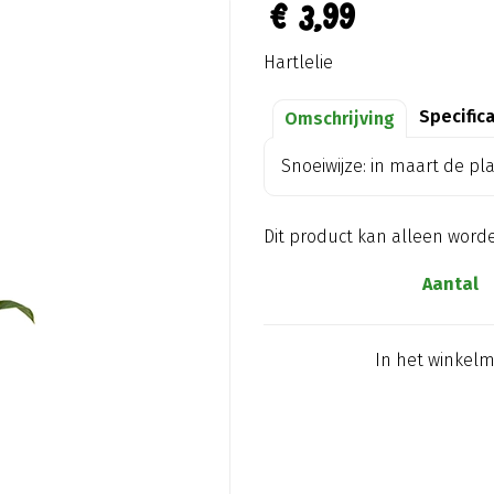
€
3
,
99
Hartlelie
Specific
Omschrijving
Snoeiwijze: in maart de pl
Dit product kan alleen word
Aantal
In het winkel