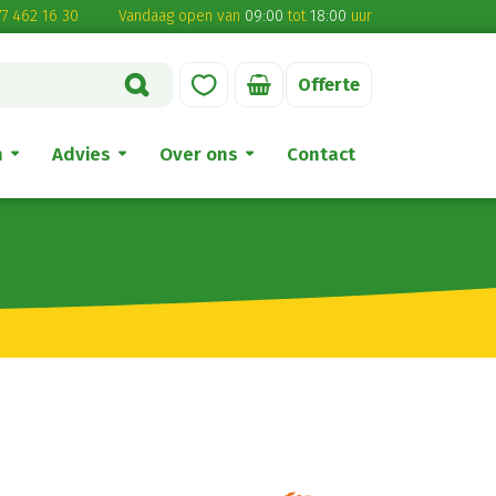
7 462 16 30
Vandaag open van
09:00
tot
18:00
uur
Offerte
n
Advies
Over ons
Contact