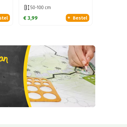
50-100 cm
€
3
,
99
stel
Bestel
lan