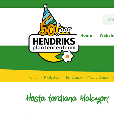
Ga
naar
content
Home
Websh
Home
>
Producten
>
Tuinplanten
>
Vaste planten
>
Hosta tardiana 'Halcyon'