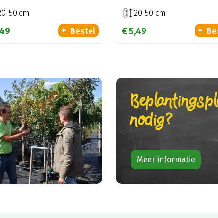
20-50 cm
20-50 cm
49
€
5
,
49
Bestel
Be
Beplantingsp
nodig?
Meer informatie