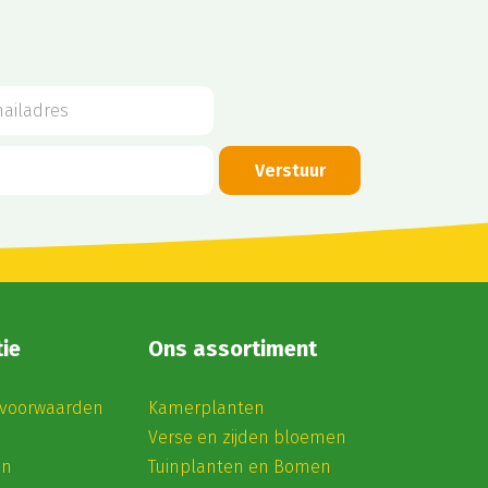
ie
Ons assortiment
voorwaarden
Kamerplanten
Verse en zijden bloemen
en
Tuinplanten en Bomen