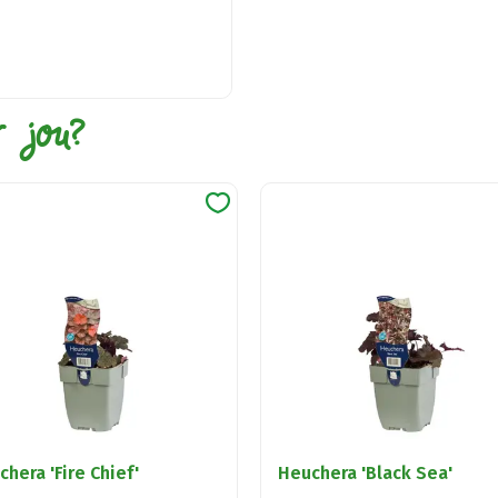
r jou?
hera 'Fire Chief'
Heuchera 'Black Sea'