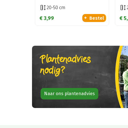
20-50 cm
€
3
,
99
€
5
,
Bestel
Plantenadvies
nodig?
Naar ons plantenadvies