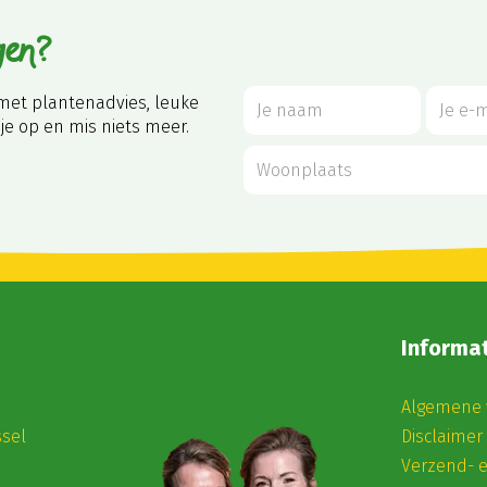
gen?
met plantenadvies, leuke
je op en mis niets meer.
Informat
Algemene 
ssel
Disclaimer
Verzend- 