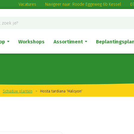
Vacatures
Navigeer naar: Roode Eggeweg 6b Kessel
07
op
Workshops
Assortiment
Beplantingspla
Schaduw planten
>
Hosta tardiana 'Halcyon'