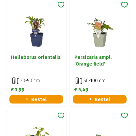
Helleborus orientalis
Persicaria ampl.
'Orange field'
20-50 cm
50-100 cm
€
3
,
99
€
5
,
49
Bestel
Bestel