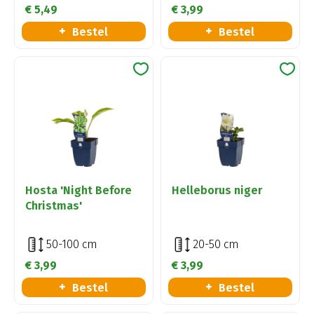
€
5
,
49
€
3
,
99
Bestel
Bestel
Hosta 'Night Before
Helleborus niger
Christmas'
50-100 cm
20-50 cm
€
3
,
99
€
3
,
99
Bestel
Bestel