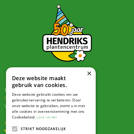
×
Contact
Deze website maakt
gebruik van cookies.
Postadres:
Deze website gebruikt cookies om uw
Veldweg 1, 5995 PG Kessel
gebruikerservaring te verbeteren. Door
onze website te gebruiken, stemt u in met
Voor navigatie:
alle cookies in overeenstemming met ons
Cookiebeleid.
Lees verder
Roode Eggeweg 6b, Kessel
STRIKT NOODZAKELIJK
(0) 77 462 16 30