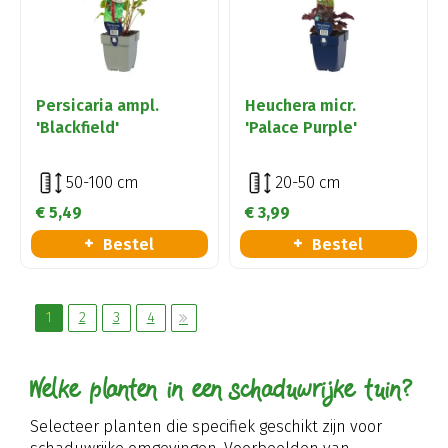
Persicaria ampl.
Heuchera micr.
'Blackfield'
'Palace Purple'
50-100 cm
20-50 cm
€
5
,
49
€
3
,
99
Bestel
Bestel
1
2
3
4
Welke planten in een schaduwrijke tuin?
Selecteer planten die specifiek geschikt zijn voor