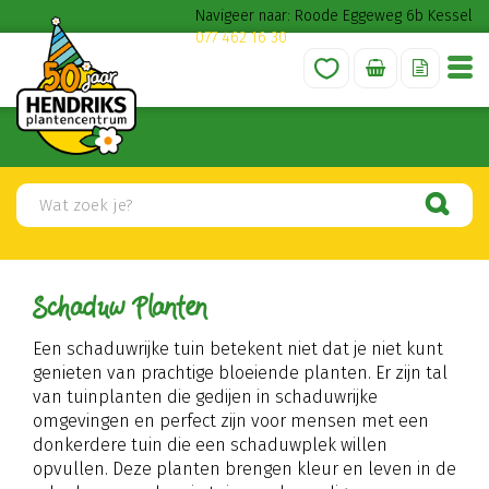
G
Navigeer naar: Roode Eggeweg 6b Kessel
a
077 462 16 30
n
a
a
r
c
o
n
t
e
n
t
Schaduw Planten
Een schaduwrijke tuin betekent niet dat je niet kunt
genieten van prachtige bloeiende planten. Er zijn tal
van tuinplanten die gedijen in schaduwrijke
omgevingen en perfect zijn voor mensen met een
donkerdere tuin die een schaduwplek willen
opvullen. Deze planten brengen kleur en leven in de