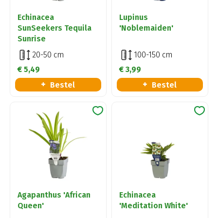
Echinacea
Lupinus
SunSeekers Tequila
'Noblemaiden'
Sunrise
20-50 cm
100-150 cm
€
5
,
49
€
3
,
99
Bestel
Bestel
Agapanthus 'African
Echinacea
Queen'
'Meditation White'