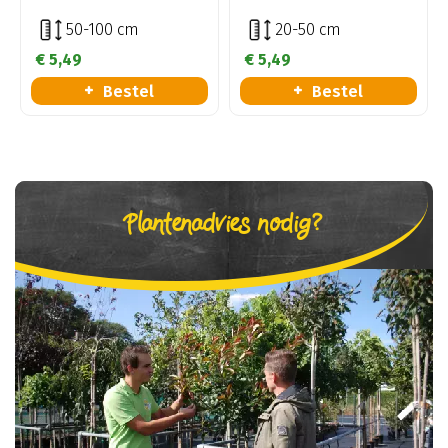
50-100 cm
20-50 cm
€
5
,
49
€
5
,
49
Bestel
Bestel
Plantenadvies nodig?