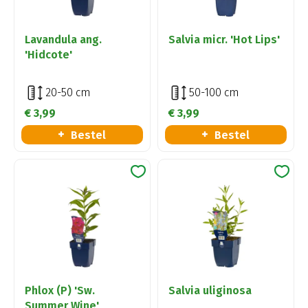
Lavandula ang.
Salvia micr. 'Hot Lips'
'Hidcote'
20-50 cm
50-100 cm
€
3
,
99
€
3
,
99
Bestel
Bestel
Phlox (P) 'Sw.
Salvia uliginosa
Summer Wine'