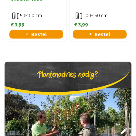
50-100 cm
100-150 cm
€
3
,
99
€
3
,
99
Bestel
Bestel
Plantenadvies nodig?