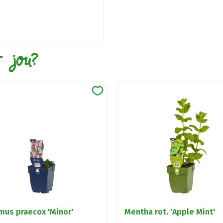
r jou?
mus praecox 'Minor'
Mentha rot. 'Apple Mint'