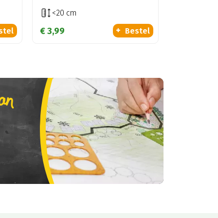
<20 cm
€
3
,
99
stel
Bestel
lan