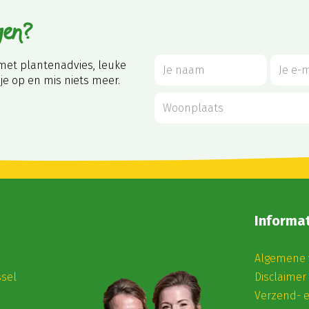
gen?
met plantenadvies, leuke
je op en mis niets meer.
Informat
Algemene 
ssel
Disclaimer
Verzend- 