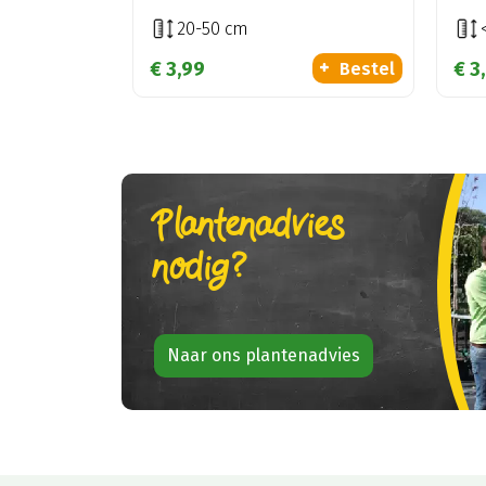
20-50 cm
€
3
,
99
€
3
,
Bestel
Plantenadvies
nodig?
Naar ons plantenadvies