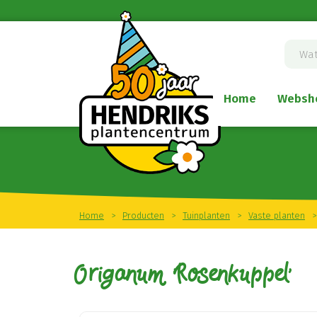
Ga
naar
content
Home
Websh
Home
>
Producten
>
Tuinplanten
>
Vaste planten
>
Origanum 'Rosenkuppel'