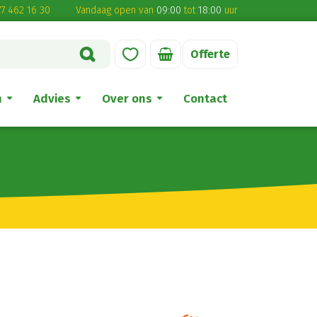
7 462 16 30
Vandaag open van
09:00
tot
18:00
uur
Offerte
n
Advies
Over ons
Contact