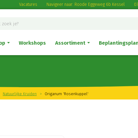
Vacatures
Navigeer naar: Roode Eggeweg 6b Kessel
07
op
Workshops
Assortiment
Beplantingspla
Natuurlijke Kruiden
>
Origanum 'Rosenkuppel'