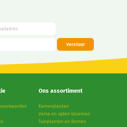
ie
Ons assortiment
voorwaarden
Kamerplanten
Verse en zijden bloemen
en
Tuinplanten en Bomen