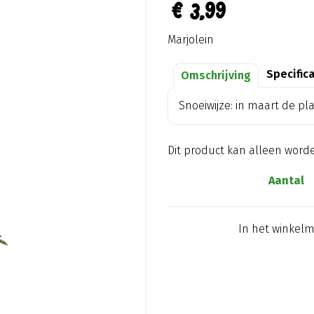
€
3
,
99
Marjolein
Specific
Omschrijving
Snoeiwijze: in maart de pl
Dit product kan alleen word
Aantal
In het winkel