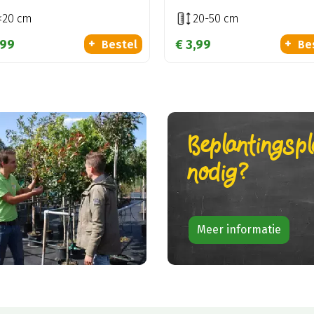
<20 cm
20-50 cm
99
€
3
,
99
Bestel
Be
Beplantingsp
nodig?
Meer informatie