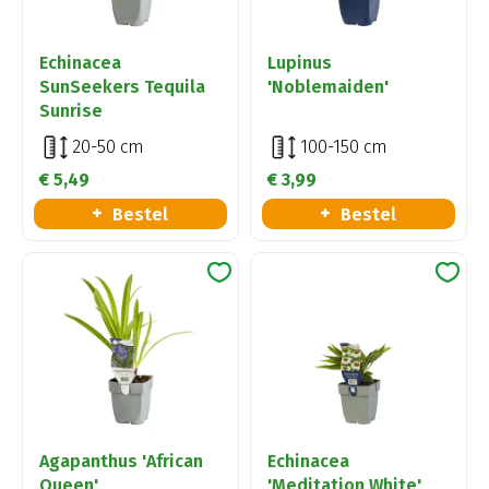
Echinacea
Lupinus
SunSeekers Tequila
'Noblemaiden'
Sunrise
20-50 cm
100-150 cm
€
5
,
49
€
3
,
99
Bestel
Bestel
Agapanthus 'African
Echinacea
Queen'
'Meditation White'