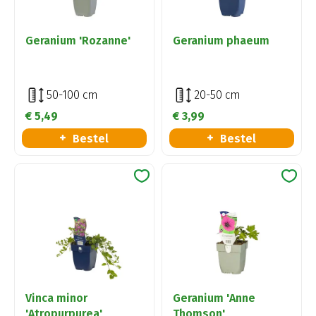
Geranium 'Rozanne'
Geranium phaeum
50-100 cm
20-50 cm
€
5
,
49
€
3
,
99
Bestel
Bestel
Vinca minor
Geranium 'Anne
'Atropurpurea'
Thomson'