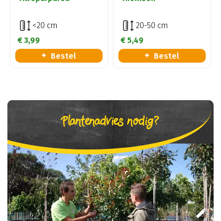
<20 cm
20-50 cm
€
3
,
99
€
5
,
49
Bestel
Bestel
Plantenadvies nodig?