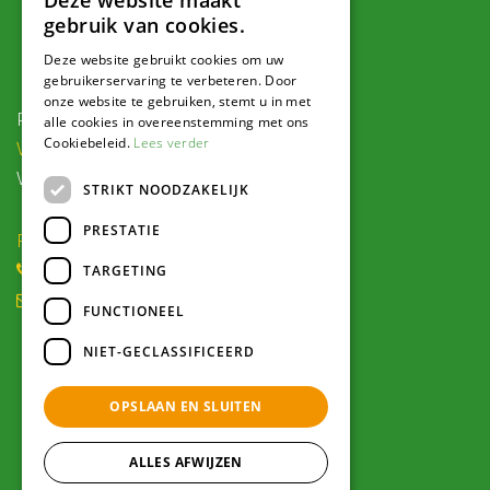
Deze website maakt
gebruik van cookies.
Contact
Deze website gebruikt cookies om uw
gebruikerservaring te verbeteren. Door
onze website te gebruiken, stemt u in met
Postadres:
alle cookies in overeenstemming met ons
Cookiebeleid.
Lees verder
Veldweg 1, 5995 PG Kessel
Voor navigatie:
STRIKT NOODZAKELIJK
PRESTATIE
Roode Eggeweg 6b, Kessel
(0) 77 462 16 30
TARGETING
winkel@hendriksplantencentrum.nl
FUNCTIONEEL
NIET-GECLASSIFICEERD
Openingstijden
OPSLAAN EN SLUITEN
Alle openingstijden >
ALLES AFWIJZEN