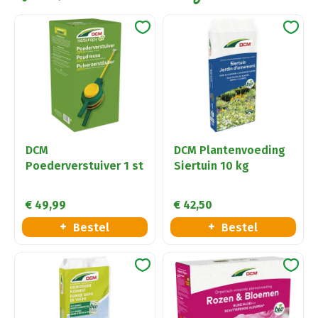
DCM
DCM Plantenvoeding
Poederverstuiver 1 st
Siertuin 10 kg
€
49
,
99
€
42
,
50
Bestel
Bestel