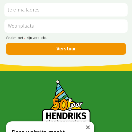
Velden met
zijn verplicht.
*
×