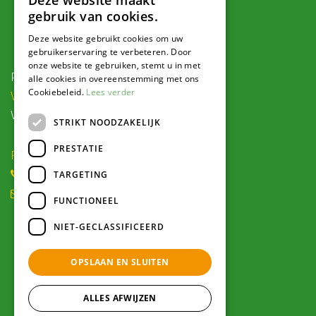
Deze website maakt
gebruik van cookies.
Contact
Deze website gebruikt cookies om uw
gebruikerservaring te verbeteren. Door
onze website te gebruiken, stemt u in met
Postadres:
alle cookies in overeenstemming met ons
Cookiebeleid.
Lees verder
Veldweg 1, 5995 PG Kessel
Voor navigatie:
STRIKT NOODZAKELIJK
PRESTATIE
Roode Eggeweg 6b, Kessel
(0) 77 462 16 30
TARGETING
winkel@hendriksplantencentrum.nl
FUNCTIONEEL
NIET-GECLASSIFICEERD
Openingstijden
OPSLAAN EN SLUITEN
Alle openingstijden >
ALLES AFWIJZEN