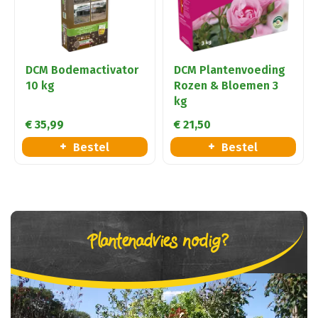
DCM Bodemactivator
DCM Plantenvoeding
10 kg
Rozen & Bloemen 3
kg
€
35
,
99
€
21
,
50
Bestel
Bestel
Plantenadvies nodig?