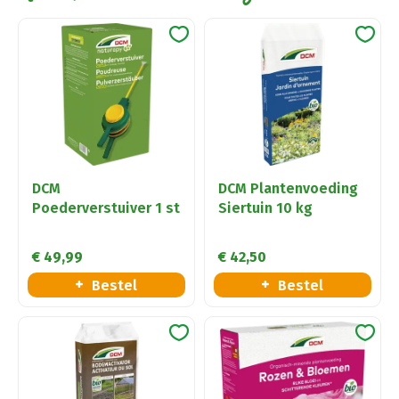
DCM
DCM Plantenvoeding
Poederverstuiver 1 st
Siertuin 10 kg
€
49
,
99
€
42
,
50
Bestel
Bestel