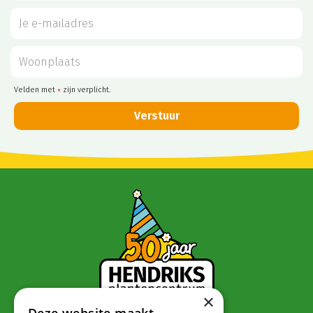
Velden met
zijn verplicht.
*
×