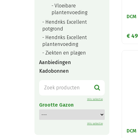
Vloeibare
plantenvoeding
DCM 
Hendriks Excellent
potgrond
€
49
Hendriks Excellent
plantenvoeding
Ziekten en plagen
Aanbiedingen
Kadobonnen
Wis selectie
Grootte Gazon
Wis selectie
DCM 