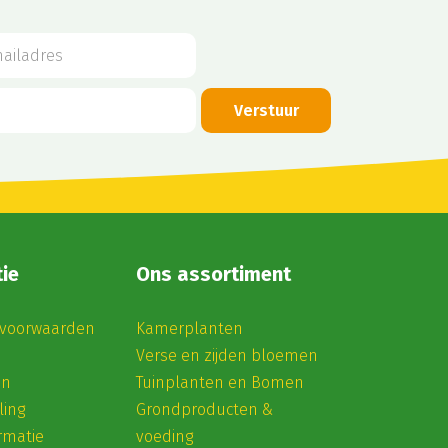
ie
Ons assortiment
voorwaarden
Kamerplanten
Verse en zijden bloemen
en
Tuinplanten en Bomen
ling
Grondproducten &
rmatie
voeding