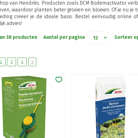
hop van Hendriks. Producten zoals DCM Bodemactivator ver
en, waardoor planten beter groeien en bloeien. Of je nu je t
oeding creëer je de ideale basis. Bestel eenvoudig online
jk advies!
van 38 producten
Aantal per pagina
Sorteer o
2
3
4