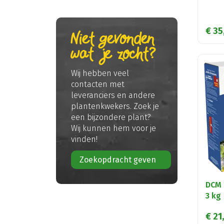
€
35
Niet gevonden
wat je zocht?
Wij hebben veel
contacten met
leveranciers en andere
plantenkwekers. Zoek je
een bijzondere plant?
Wij kunnen hem voor je
vinden!
Zoekopdracht geven
DCM 
3 kg
€
21
,