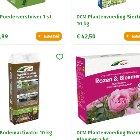
Poederverstuiver 1 st
DCM Plantenvoeding Siert
10 kg
,
99
€
42
,
50
Bestel
Bes
Bodemactivator 10 kg
DCM Plantenvoeding Roze
Bloemen 3 kg