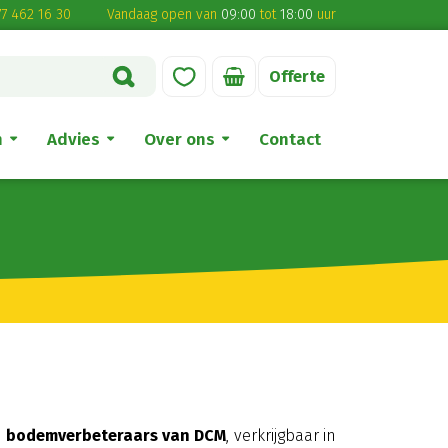
7 462 16 30
Vandaag open van
09:00
tot
18:00
uur
Offerte
n
Advies
Over ons
Contact
n bodemverbeteraars van DCM
, verkrijgbaar in