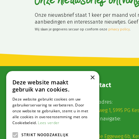
Onze nieuwsbrief ontvan
Onze nieuwsbrief staat 1 keer per maand vol 
aanbiedingen en interessante nieuwtjes. Geef 
Wij slaan je gegevens secuur op conform onze
privacy policy
.
×
Deze website maakt
Contact
gebruik van cookies.
Deze website gebruikt cookies om uw
Postadres:
gebruikerservaring te verbeteren. Door
Veldweg 1, 5995 PG Ke
onze website te gebruiken, stemt u in met
alle cookies in overeenstemming met ons
Voor navigatie:
Cookiebeleid.
Lees verder
STRIKT NOODZAKELIJK
Roode Eggeweg 6b, Ke