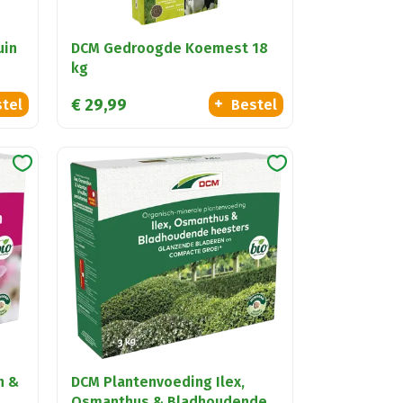
uin
DCM Gedroogde Koemest 18
kg
€
29
,
99
tel
Bestel
n &
DCM Plantenvoeding Ilex,
Osmanthus & Bladhoudende