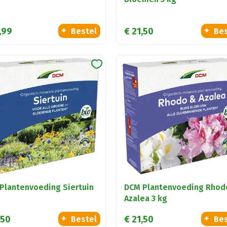
,
99
€
21
,
50
Bestel
Bes
Plantenvoeding Siertuin
DCM Plantenvoeding Rhod
Azalea 3 kg
50
€
21
,
50
Bestel
Bes