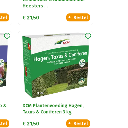
Heesters …
€
21
,
50
tel
Bestel
o &
DCM Plantenvoeding Hagen,
Taxus & Coniferen 3 kg
€
21
,
50
tel
Bestel