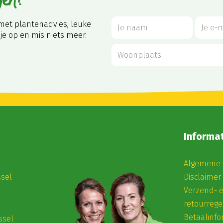
gen?
met plantenadvies, leuke
je op en mis niets meer.
Informat
Algemene 
ssel
Disclaimer
Verzend- 
retourrege
Betaalinfo
ssel