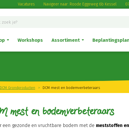
Vacatures
Navigeer naar: Roode Eggeweg 6b Kessel
07
op
Workshops
Assortiment
Beplantingspla
DCM Grondproducten
>
DCM mest en bodemverbeteraars
 mest en bodemverbeteraars
or een gezonde en vruchtbare bodem met de
meststoffen e