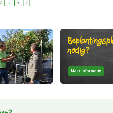
2
3
4
Beplantingsp
nodig?
Meer informatie