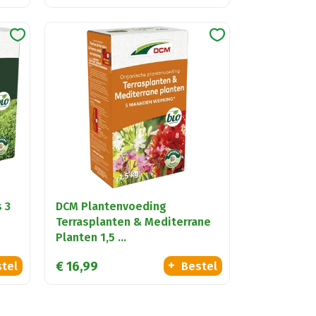
 3
DCM Plantenvoeding
Terrasplanten & Mediterrane
Planten 1,5 …
€
16
,
99
tel
Bestel