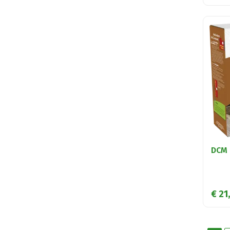
DCM 
€
21
,