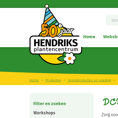
Ga
naar
content
Home
Websh
Home
>
Producten
>
Grondproducten en voeding
>
DCM
Workshops
Zorg vo