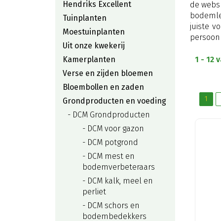
Hendriks Excellent
de webs
bodemlev
Tuinplanten
juiste v
Moestuinplanten
persoonli
Uit onze kwekerij
Kamerplanten
1 - 12 
Verse en zijden bloemen
Bloembollen en zaden
1
Grondproducten en voeding
DCM Grondproducten
DCM voor gazon
DCM potgrond
DCM mest en
bodemverbeteraars
DCM kalk, meel en
perliet
DCM schors en
bodembedekkers